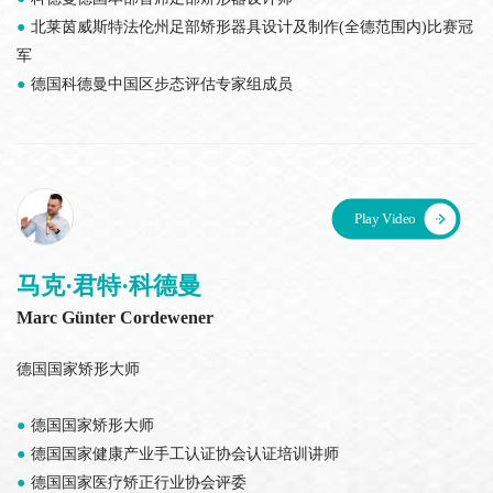
●
北莱茵威斯特法伦州足部矫形器具设计及制作(全德范围内)比赛冠
军
●
德国科德曼中国区步态评估专家组成员
Play Video
马克·君特·科德曼
Marc Günter Cordewener
德国国家矫形大师
●
德国国家矫形大师
●
德国国家健康产业手工认证协会认证培训讲师
●
德国国家医疗矫正行业协会评委