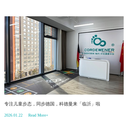
专注儿童步态，同步德国，科德曼来「临沂」啦
2026.01.22
Read More+