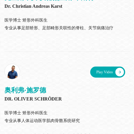
Dr. Christian Andreas Karst
德国科德曼中国区步态评估专家组成员
德国科德曼中国区步态评估专家组成员
医学博士 矫形外科医生
专业从事足部矫形、足部畸形关联性的脊柱、关节病痛治疗
Play Video
奥利弗·施罗德
德国科德曼中国区步态评估专家组成员
德国科德曼中国区步态评估专家组成员
DR. OLIVER SCHRÖDER
医学博士 矫形外科医生
专业从事人体运动医学肌肉骨骼系统研究