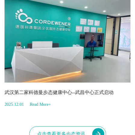
武汉第二家科德曼步态健康中心--武昌中心正式启动
2025.12.01
Read More+
点击查看更多步态资讯