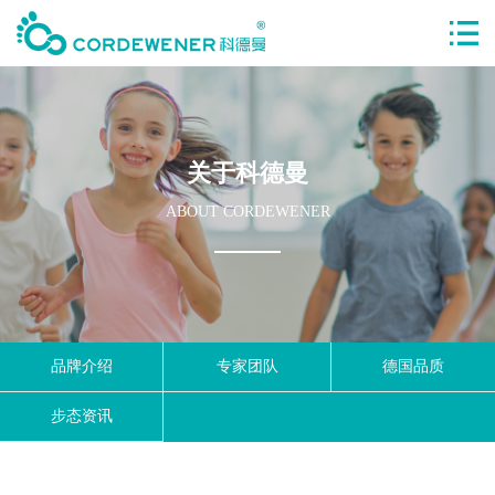
关于科德曼
ABOUT CORDEWENER
品牌介绍
专家团队
德国品质
步态资讯