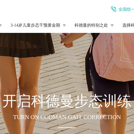
全国统
3-14岁儿童步态干预黄金期
科德曼的特别之处
选择
开启科德曼步态训练
TURN ON CODMAN GAIT CORRECTION