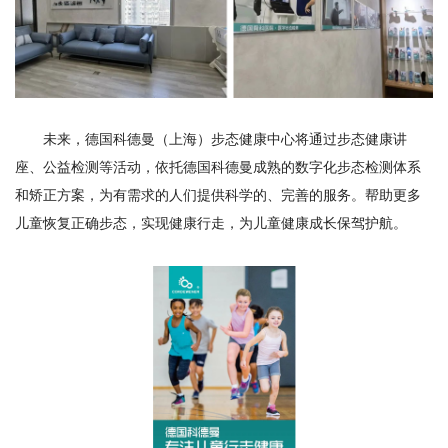
未来，德国科德曼（上海）步态健康中心将通过步态健康讲
座、公益检测等活动，依托德国科德曼成熟的数字化步态检测体系
和矫正方案，为有需求的人们提供科学的、完善的服务。帮助更多
儿童恢复正确步态，实现健康行走，为儿童健康成长保驾护航。