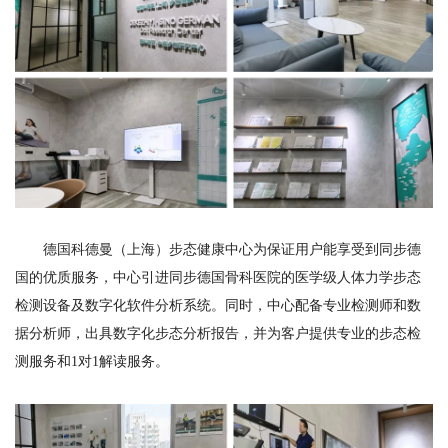
德国科德曼（上海）步态健康中心为保证用户能享受到同步德
国的优质服务，中心引进同步德国骨科医院的医学级人体力学步态
检测设备及数字化软件分析系统。同时，中心配备专业检测师和数
据分析师，出具数字化步态分析报告，并为客户提供专业的步态检
测服务和1对1解读服务。