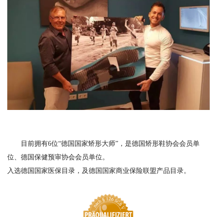
目前拥有6位“德国国家矫形大师”，是德国矫形鞋协会会员单
位、德国保健预审协会会员单位。
入选德国国家医保目录，及德国国家商业保险联盟产品目录。