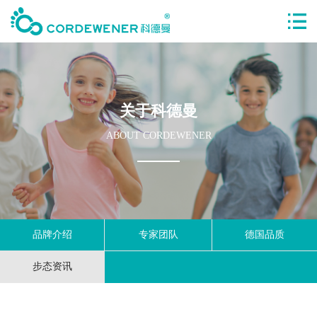
关于科德曼
ABOUT CORDEWENER
品牌介绍
专家团队
德国品质
步态资讯