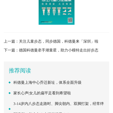
上一篇：
关注儿童步态，同步德国，科德曼来「深圳」啦
下一篇：
德国科德曼牵手潮童星，助力小模特走出好步态
推荐阅读
科德曼上海中心乔迁新址，体系全面升级
家长心声|女儿的扁平足看到希望啦
3-14岁内八步态走路时、脚尖朝内、双脚打架，经常绊